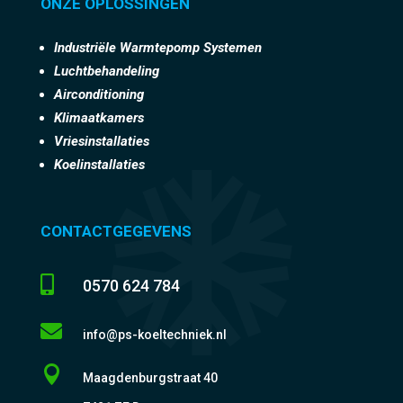
ONZE OPLOSSINGEN
Industriële Warmtepomp Systemen
Luchtbehandeling
Airconditioning
Klimaatkamers
Vriesinstallaties
Koelinstallaties
CONTACTGEGEVENS

0570 624 784

info@ps-koeltechniek.nl

Maagdenburgstraat 40