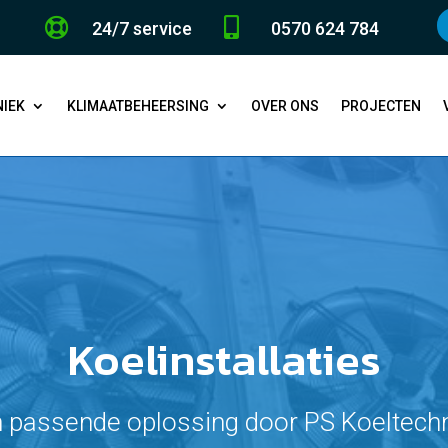


24/7 service
0570 624 784
IEK
KLIMAATBEHEERSING
OVER ONS
PROJECTEN
Koelinstallaties
 passende oplossing door PS Koeltech