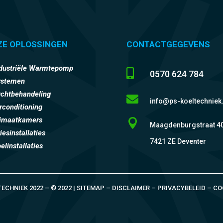
ZE OPLOSSINGEN
CONTACTGEGEVENS
dustriële Warmtepomp

0570 624 784
ystemen
chtbehandeling

info@ps-koeltechniek.
rconditioning
limaatkamers

Maagdenburgstraat 4
iesinstallaties
7421 ZE Deventer
elinstallaties
TECHNIEK 2022 – © 2022 | SITEMAP – DISCLAIMER – PRIVACYBELEID – CO