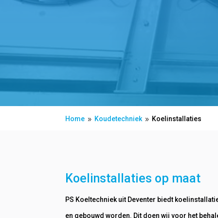
Home
Koudetechniek
Koelinstallaties
9
9
Koelinstallaties op maat
PS Koeltechniek uit Deventer biedt koelinstalla
en gebouwd worden. Dit doen wij voor het behal