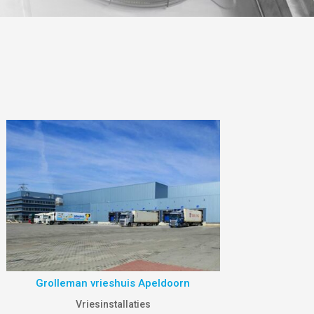
Grolleman vrieshuis Apeldoorn
Vriesinstallaties