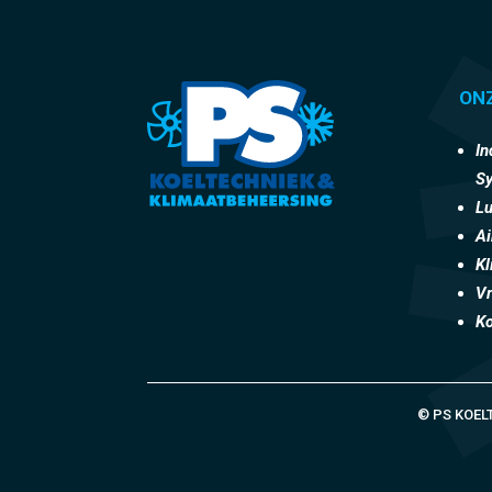
ON
In
S
Lu
Ai
K
Vr
Ko
© PS KOEL