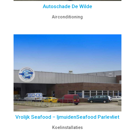
Autoschade De Wilde
Airconditioning
Vrolijk Seafood – IjmuidenSeafood Parlevliet
Koelinstallaties