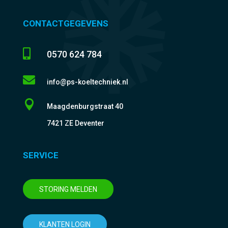
CONTACTGEGEVENS

0570 624 784

info@ps-koeltechniek.nl

Maagdenburgstraat 40
7421 ZE Deventer
SERVICE
STORING MELDEN
KLANTEN LOGIN