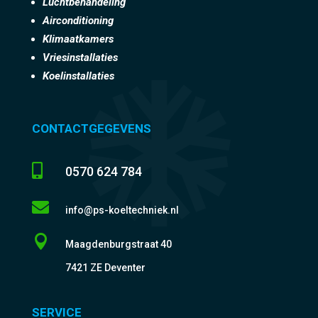
Luchtbehandeling
Airconditioning
Klimaatkamers
Vriesinstallaties
Koelinstallaties
CONTACTGEGEVENS

0570 624 784

info@ps-koeltechniek.nl

Maagdenburgstraat 40
7421 ZE Deventer
SERVICE