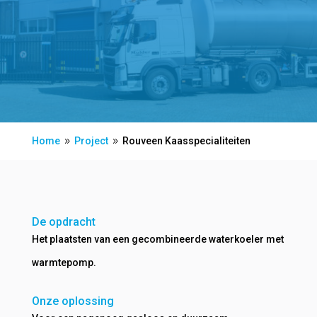
Home
Project
Rouveen Kaasspecialiteiten
9
9
De opdracht
Het plaatsten van een gecombineerde waterkoeler met
warmtepomp.
Onze oplossing