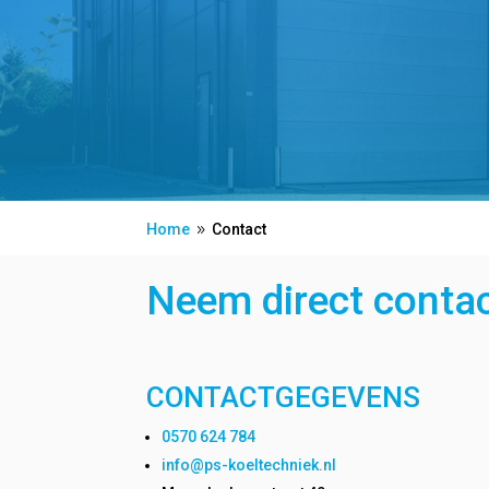
Home
Contact
9
Neem direct conta
CONTACTGEGEVENS
0570 624 784
info@ps-koeltechniek.nl