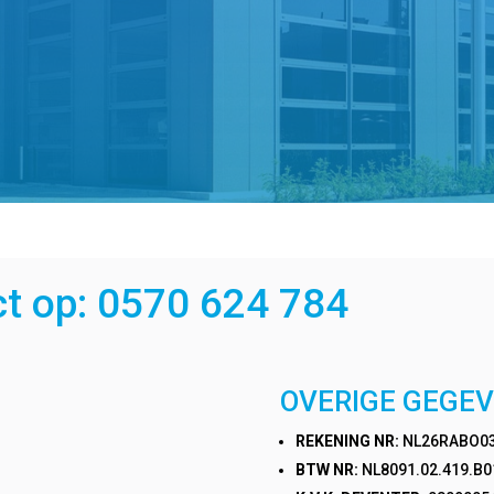
ct op: 0570 624 784
OVERIGE GEGE
REKENING NR:
NL26RABO03
BTW NR:
NL8091.02.419.B0