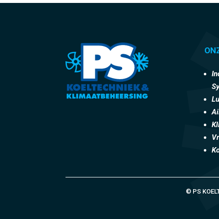
ON
In
S
Lu
Ai
K
Vr
Ko
© PS KOEL