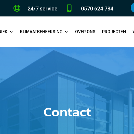


24/7 service
0570 624 784
IEK
KLIMAATBEHEERSING
OVER ONS
PROJECTEN
Contact