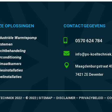
ZE OPLOSSINGEN
CONTACTGEGEVENS
dustriële Warmtepomp

0570 624 784
ystemen
chtbehandeling

info@ps-koeltechniek.
rconditioning
limaatkamers

Maagdenburgstraat 4
iesinstallaties
7421 ZE Deventer
elinstallaties
TECHNIEK 2022 – © 2022 | SITEMAP – DISCLAIMER – PRIVACYBELEID – CO