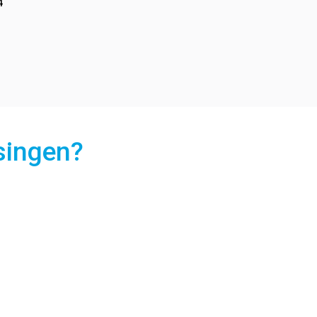
4
singen?