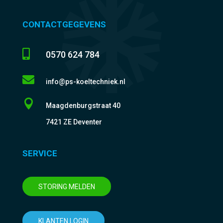
CONTACTGEGEVENS

0570 624 784

info@ps-koeltechniek.nl

Maagdenburgstraat 40
7421 ZE Deventer
SERVICE
STORING MELDEN
KLANTEN LOGIN