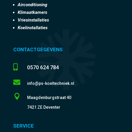
Airconditioning
Klimaatkamers
Vriesinstallaties
Koelinstallaties
CONTACTGEGEVENS

0570 624 784

info@ps-koeltechniek.nl

Maagdenburgstraat 40
7421 ZE Deventer
SERVICE