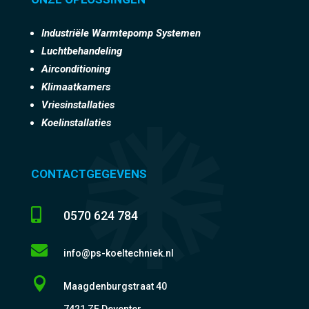
Industriële Warmtepomp Systemen
Luchtbehandeling
Airconditioning
Klimaatkamers
Vriesinstallaties
Koelinstallaties
CONTACTGEGEVENS

0570 624 784

info@ps-koeltechniek.nl

Maagdenburgstraat 40