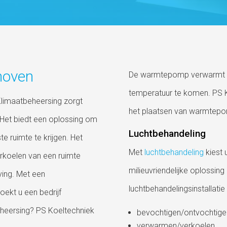
hoven
De warmtepomp verwarmt d
temperatuur te komen. PS K
? Klimaatbeheersing zorgt
het plaatsen van warmtepom
Het biedt een oplossing om
Luchtbehandeling
e ruimte te krijgen. Het
Met
luchtbehandeling
kiest 
rkoelen van een ruimte
milieuvriendelijke oplossin
ing. Met een
luchtbehandelingsinstallatie 
Zoekt u een bedrijf
eheersing? PS Koeltechniek
bevochtigen/ontvochtige
verwarmen/verkoelen