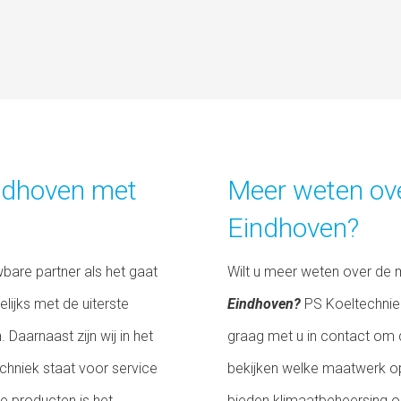
indhoven met
Meer weten ove
Eindhoven?
bare partner als het gaat
Wilt u meer weten over de
lijks met de uiterste
Eindhoven?
PS Koeltechnie
Daarnaast zijn wij in het
graag met u in contact om 
echniek staat voor service
bekijken welke maatwerk opl
se producten is het
bieden klimaatbeheersing o