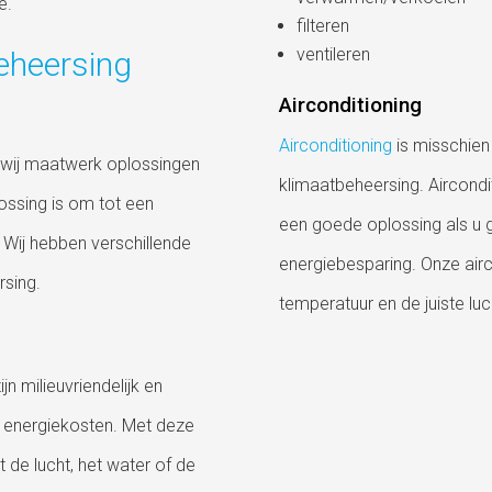
e.
filteren
ventileren
eheersing
Airconditioning
Airconditioning
is misschie
 wij maatwerk oplossingen
klimaatbeheersing. Aircondi
lossing is om tot een
een goede oplossing als u 
ij hebben verschillende
energiebesparing. Onze air
rsing.
temperatuur en de juiste luc
n milieuvriendelijk en
 energiekosten. Met deze
 de lucht, het water of de