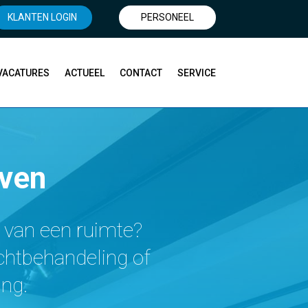
KLANTEN LOGIN
PERSONEEL
VACATURES
ACTUEEL
CONTACT
SERVICE
oven
 van een ruimte?
uchtbehandeling of
ng.