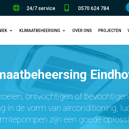


24/7 service
0570 624 784
IEK
KLIMAATBEHEERSING
OVER ONS
PROJECTEN
maatbeheersing Eindh
oelen, ontvochtigen of bevochtigen
 in de vorm van airconditioning, l
rmtepompen zijn een goede oplossi