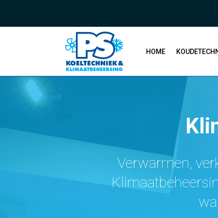
HOME
KOUDETECHN
Kli
Verwarmen, verk
Klimaatbeheersing
wa