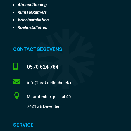
Airconditioning
Klimaatkamers
Vriesinstallaties
Koelinstallaties
CONTACTGEGEVENS

0570 624 784

info@ps-koeltechniek.nl

Maagdenburgstraat 40
7421 ZE Deventer
SERVICE