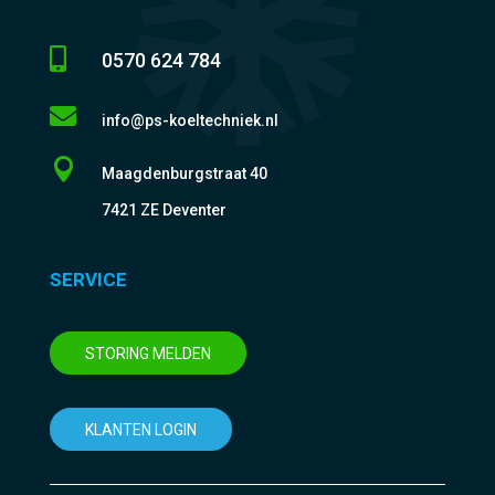

0570 624 784

info@ps-koeltechniek.nl

Maagdenburgstraat 40
7421 ZE Deventer
SERVICE
STORING MELDEN
KLANTEN LOGIN